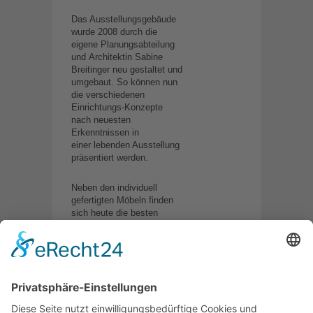
Das Ausstellungsgebäude
wurde 2008 durch die
eigene Planungsabteilung
und Architektin Sabine
Breitinger neu gestaltet und
umgebaut. So können nun
die verschiedenen
Einrichtungs-Konzepte
nach neuesten
Erkenntnissen in
einer lebenden Ausstellung
präsentiert werden.
Neben den individuell
gefertigten Möbeln finden
sich heute die besten
Produkte der bekanntesten
Marken-Hersteller im
Showroom zum
Begutachten
und Ausprobieren. An der
„Kreativ-Werkbank“ wird mit
original Materialmustern