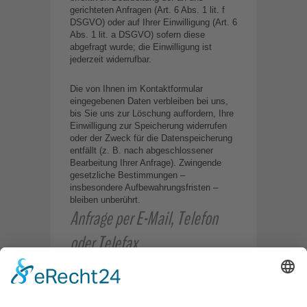
gerichteten Anfragen (Art. 6 Abs. 1 lit. f
DSGVO) oder auf Ihrer Einwilligung (Art. 6
Abs. 1 lit. a DSGVO) sofern diese
abgefragt wurde; die Einwilligung ist
jederzeit widerrufbar.
Die von Ihnen im Kontaktformular
eingegebenen Daten verbleiben bei uns,
bis Sie uns zur Löschung auffordern, Ihre
Einwilligung zur Speicherung widerrufen
oder der Zweck für die Datenspeicherung
entfällt (z. B. nach abgeschlossener
Bearbeitung Ihrer Anfrage). Zwingende
gesetzliche Bestimmungen –
insbesondere Aufbewahrungsfristen –
bleiben unberührt.
Anfrage per E-Mail, Telefon
oder Telefax
Wenn Sie uns per E-Mail, Telefon oder
Telefax kontaktieren, wird Ihre Anfrage
inklusive aller daraus hervorgehenden