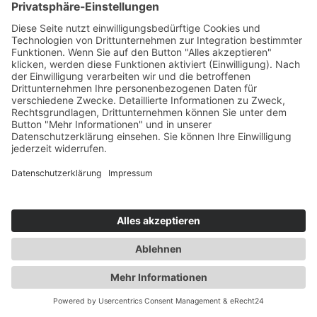
personenbezogenen Daten (Name,
Anfrage) zum Zwecke der Bearbeitung
Ihres Anliegens bei uns gespeichert und
verarbeitet. Diese Daten geben wir nicht
ohne Ihre Einwilligung weiter.
Die Verarbeitung dieser Daten erfolgt auf
Grundlage von Art. 6 Abs. 1 lit. b DSGVO,
sofern Ihre Anfrage mit der Erfüllung eines
Vertrags zusammenhängt oder zur
Durchführung vorvertraglicher
Maßnahmen erforderlich ist. In allen
übrigen Fällen beruht die Verarbeitung auf
unserem berechtigten Interesse an der
effektiven Bearbeitung der an uns
gerichteten Anfragen (Art. 6 Abs. 1 lit. f
DSGVO) oder auf Ihrer Einwilligung (Art. 6
Abs. 1 lit. a DSGVO) sofern diese
abgefragt wurde; die Einwilligung ist
jederzeit widerrufbar.
Die von Ihnen an uns per Kontaktanfragen
übersandten Daten verbleiben bei uns, bis
Sie uns zur Löschung auffordern, Ihre