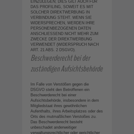
EINZULEGEN; DIES GILT AUCH FÜR
DAS PROFILING, SOWEIT ES MIT
SOLCHER DIREKTWERBUNG IN
VERBINDUNG STEHT. WENN SIE
WIDERSPRECHEN, WERDEN IHRE
PERSONENBEZOGENEN DATEN
ANSCHLIESSEND NICHT MEHR ZUM
ZWECKE DER DIREKTWERBUNG
VERWENDET (WIDERSPRUCH NACH
ART. 21 ABS. 2 DSGVO).
Beschwerde­recht bei der
zuständigen Aufsichts­behörde
Im Falle von Verstößen gegen die
DSGVO steht den Betroffenen ein
Beschwerderecht bei einer
Aufsichtsbehörde, insbesondere in dem
Mitgliedstaat ihres gewöhnlichen
Aufenthalts, ihres Arbeitsplatzes oder des
Orts des mutmaßlichen Verstoßes zu.
Das Beschwerderecht besteht
unbeschadet anderweitiger
verwaltungsrechtlicher oder gerichtlicher