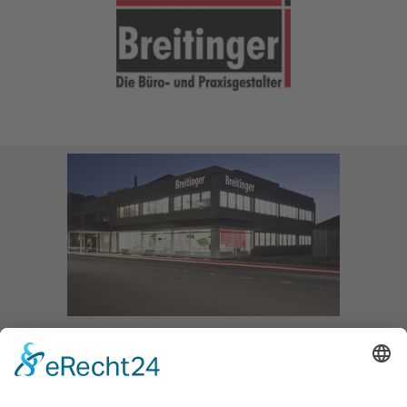
Home
Über uns
Jobs
Impressum
Datenschutzerklärung
Anforderung Broschüre
© Breitinger AG